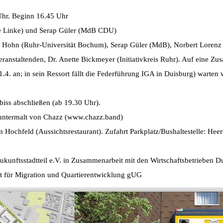
Uhr. Beginn 16.45 Uhr
e Linke) und Serap Güler (MdB CDU)
a Hohn (Ruhr-Universität Bochum), Serap Güler (MdB), Norbert Lorenz 
ranstaltenden, Dr. Anette Bickmeyer (Initiativkreis Ruhr). Auf eine Zu
.4. an; in sein Ressort fällt die Federführung IGA in Duisburg) warten 
biss abschließen (ab 19.30 Uhr).
untermalt von Chazz (www.chazz.band)
 Hochfeld (Aussichtsrestaurant). Zufahrt Parkplatz/Bushaltestelle: Hee
ukunftsstadtteil e.V. in Zusammenarbeit mit den Wirtschaftsbetrieben 
tut für Migration und Quartierentwicklung gUG