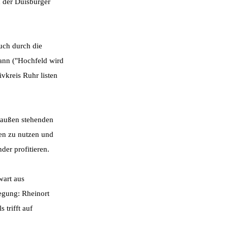
n der Duisburger
uch durch die
 kann ("Hochfeld wird
vkreis Ruhr listen
t außen stehenden
cen zu nutzen und
er profitieren.
wart aus
legung: Rheinort
trifft auf