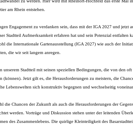
tadtwandel zu werden. Hier wird mit Rheinort-Hochfeld das erste Mal i
tier am Rhein entstehen.
ngen Engagement zu verdanken sein, dass mit der IGA 2027 und jetzt a
unser Stadtteil Aufmerksamkeit erfahren hat und sein Potenzial entfalten
hl die Internationale Gartenausstellung (IGA 2027) wie auch der Initiati
ten, die wir seit langem anregen.
 in unserem Stadtteil mit seinen speziellen Bedingungen, die von den of
n (können). Jetzt gilt es, die Herausforderungen zu meistern, die Chan
che Lebenswelten sich konstruktiv begegnen und wechselseitig voneinand
ohl die Chancen der Zukunft als auch die Herausforderungen der Gegen
chtet werden. Vorträge und Diskussion stehen unter der leitenden Über
 des Zusammenlebens. Die quirlige Kleinteiligkeit des Basarstadtteils 