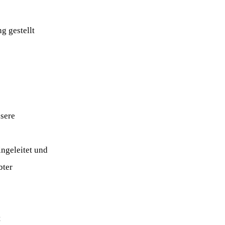
g gestellt
nsere
ngeleitet und
bter
t