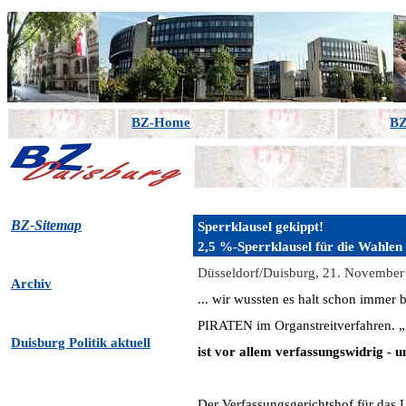
BZ-Home
BZ
BZ-Sitemap
Sperrklausel gekippt!
2,5 %-Sperrklausel für die Wahlen
Düsseldorf/Duisburg, 21. November 
Archiv
... wir wussten es halt schon immer 
PIRATEN im Organstreitverfahren. „
Duisburg Politik aktuell
ist vor allem verfassungswidrig - u
Der Verfassungsgerichtshof für das 