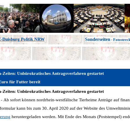
-Duisburg Politik NRW
Sonderseiten
- Fotostrec
a-Zeiten: Unbürokratisches Antragsverfahren gestartet
uro für Futter bereit
a-Zeiten: Unbürokratisches Antragsverfahren gestartet
 - Ab sofort können nordrhein-westfälische Tierheime Anträge auf finan
gsformular kann bis zum 30. April 2020 auf der Website des Umweltmini
derung
heruntergeladen werden. Mit Ende des Monats (Poststempel) endet