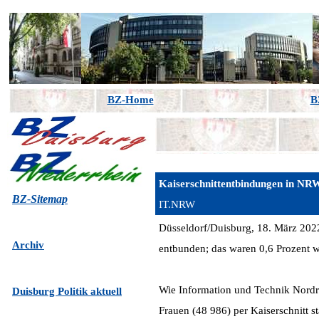
BZ-Home
B
Kaiserschnittentbindungen in NRW 
BZ-Sitemap
IT.NRW
Düsseldorf/Duisburg, 18. März 202
Archiv
entbunden; das waren 0,6 Prozent 
Wie Information und Technik Nordrhe
Duisburg Politik aktuell
Frauen (48 986) per Kaiserschnitt sta