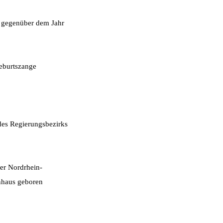
– gegenüber dem Jahr
Geburtszange
des Regierungsbezirks
ser Nordrhein-
nhaus geboren