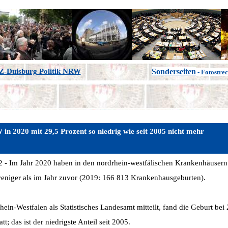
Z-Duisburg Politik NRW
Sonderseiten
- Fotostre
in 2020 mit 29,5 Prozent so niedrig wie seit 2005 nicht mehr
2 - Im Jahr 2020 haben in den nordrhein-westfälischen Krankenhäuser
weniger als im Jahr zuvor (2019: 166 813 Krankenhausgeburten).
in-Westfalen als Statistisches Landesamt mitteilt, fand die Geburt bei 
tt; das ist der niedrigste Anteil seit 2005.