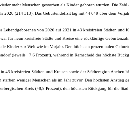
ieder mehr Menschen gestorben als Kinder geboren wurden. Die Zahl 
ls 2020 (214 313). Das Geburtendefizit lag mit 44 649 über dem Vorja
der Lebendgeborenen von 2020 auf 2021 in 43 kreisfreien Städten und Kr
ar für neun kreisfreie Städte und Kreise eine rückläufige Geburtenzahl 
le Kinder zur Welt wie im Vorjahr. Den höchsten prozentualen Geburte
endorf (jeweils +7,6 Prozent), während in Remscheid der höchste Rück
n 43 kreisfreien Städten und Kreisen sowie der Städteregion Aachen hö
en starben weniger Menschen als im Jahr zuvor. Den höchsten Anstieg 
 Oberbergischen Kreis (+8,9 Prozent), den höchsten Rückgang für die Sta