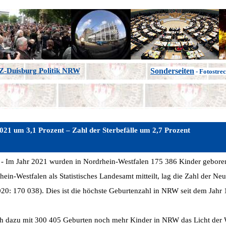
Z-Duisburg Politik NRW
Sonderseiten
- Fotostre
021 um 3,1 Prozent – Zahl der Sterbefälle um 2,7 Prozent
 -
Im Jahr 2021 wurden in Nordrhein-Westfalen 175 386 Kinder gebore
ein-Westfalen als Statistisches Landesamt mitteilt, lag die Zahl der N
2020: 170 038). Dies ist die höchste Geburtenzahl in NRW seit dem Jahr
ch dazu mit 300 405 Geburten noch mehr Kinder in NRW das Licht der 