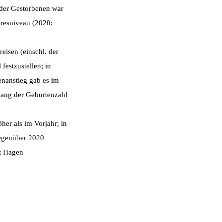
der Gestorbenen war
hresniveau (2020:
eisen (einschl. der
festzustellen; in
nanstieg gab es im
gang der Geburtenzahl
her als im Vorjahr; in
gegenüber 2020
dt Hagen