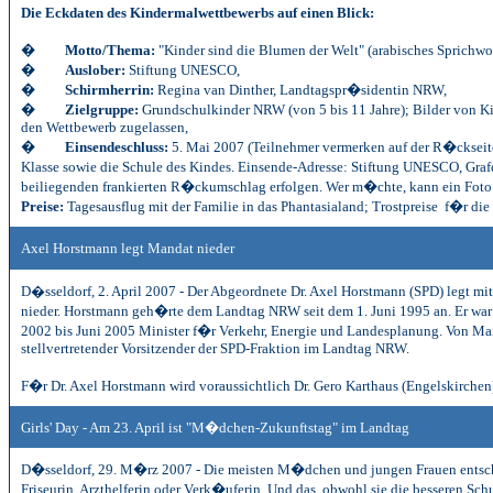
Die Eckdaten des Kindermalwettbewerbs auf einen Blick:
�
Motto/Thema:
"Kinder sind die Blumen der Welt" (arabisches Sprichwor
�
Auslober:
Stiftung UNESCO,
�
Schirmherrin:
Regina van Dinther, Landtagspr�sidentin NRW,
�
Zielgruppe:
Grundschulkinder NRW (von 5 bis 11 Jahre); Bilder von Ki
den Wettbewerb zugelassen,
�
Einsendeschluss:
5. Mai 2007
(Teilnehmer vermerken auf der R�ckseite 
Klasse sowie die Schule des Kindes. Einsende-Adresse: Stiftung UNESCO, Gra
beiliegenden frankierten R�ckumschlag erfolgen. Wer m�chte, kann ein Foto
Preise:
Tagesausflug mit der Familie in das Phantasialand; Trostpreise f�r die
Axel Horstmann legt Mandat nieder
D�sseldorf, 2. April 2007 -
Der Abgeordnete Dr. Axel Horstmann (SPD) legt mit
nieder. Horstmann geh�rte dem Landtag NRW seit dem 1. Juni 1995
an. Er wa
2002 bis Juni 2005 Minister f�r Verkehr, Energie und Landesplanung. Von Ma
stellvertretender Vorsitzender der SPD-Fraktion im Landtag NRW.
F�r Dr. Axel Horstmann wird voraussichtlich Dr. Gero Karthaus (Engelskirche
Girls' Day - Am 23. April ist "M�dchen-Zukunftstag" im Landtag
D�sseldorf, 29. M�rz 2007 - Die meisten M�dchen und jungen Frauen entschei
Friseurin, Arzthelferin oder Verk�uferin. Und das, obwohl sie die besseren S