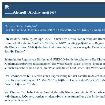
Aktuell
Archiv
April 2007
"Auf die Bilder, fertig los"
Van Dinther und Ohoven starten UNESCO-Malwettbewerb: "Kinder sind die B
D�sseldorf/Duisburg, 19. April 2007 -
Unter dem Motto
"Kinder sind die Blum
Grundschulkinder in Nordrhein-Westfalen. NRW-Landtagspr�sidentin Regina v
die Blumen dieser Welt � das beschreibt wunderbar, um was es geht. Denn Blu
das f�r Kinder."
Schirmherrin Regina van Dinther und UNESCO-Sonderbotschafterin Ute Ohove
Kindermalwettbewerb teilzunehmen. Der Wettbewerb ist als "offenes" Projekt a
aufmalen/zeichnen und dabei ihrer Phantasie freien Lauf lassen. Der Wettbewerb
Der Gewinner erh�lt als Preis einen Tagesausflug mit der Familie in das Ph
Benefizveranstaltung am
12. Mai 2007
in K�ln zu Gunsten des Projekts "Bildu
"zweitsch�nsten" Bilder.
Van Dinther: "Ich habe keinen Zweifel, dass die Kinder uns mit viel Phantasi
w�rdigen zu k�nnen, werden wir demn�chst eine Ausstellung der Bilder im La
gerade bei Kindern."