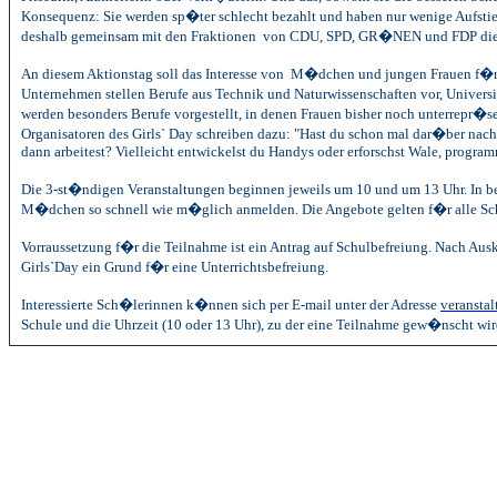
Konsequenz: Sie werden sp�ter schlecht bezahlt und haben nur wenige Aufst
deshalb gemeinsam mit den Fraktionen von CDU, SPD, GR�NEN und FDP die Si
An diesem Aktionstag soll das Interesse von M�dchen und jungen Frauen f�r 
Unternehmen stellen Berufe aus Technik und Naturwissenschaften vor, Univer
werden besonders Berufe vorgestellt, in denen Frauen bisher noch unterrepr�se
Organisatoren des Girls` Day schreiben dazu: "Hast du schon mal dar�ber nachg
dann arbeitest? Vielleicht entwickelst du Handys oder erforschst Wale, progra
Die 3-st�ndigen Veranstaltungen beginnen jeweils um 10 und um
13 Uhr
. In 
M�dchen so schnell wie m�glich anmelden. Die Angebote gelten f�r alle Sch
Vorraussetzung f�r die Teilnahme ist ein Antrag auf Schulbefreiung. Nach Aus
Girls`Day ein Grund f�r eine Unterrichtsbefreiung.
Interessierte Sch�lerinnen k�nnen sich per E-mail unter der Adresse
veransta
Schule und die Uhrzeit (10 oder
13 Uhr
), zu der eine Teilnahme gew�nscht wird