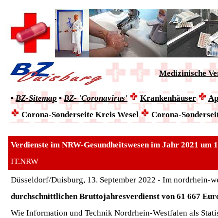
Medizinische V
•
BZ-Sitemap
•
BZ- 'Coronavirus'
Krankenhäuser
Ap
Corona-Sonderseite
Kreis Wesel
Corona-Sondersei
Verdienste im NRW-Gesundheitswesen im Jahr 2021 um 14
IT.NRW
Düsseldorf/Duisburg, 13. September 2022 - Im nordrhein-we
durchschnittlichen Bruttojahresverdienst von 61 667 Eur
Wie Information und Technik Nordrhein-Westfalen als Stati