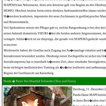
MAPEMA fast Nebensache, denn sein Interesse galt von Beginn an den Duisbu
MOMO. Obschon letztere beim ersten direkten Aufeinandertreffen immer wieder
M�nnchen koalierten, imponierte der neue Zuchtmann in gorillatypischer Ma
und Brusttrommeln.
Viel Spekulation seitens der Pfleger gab es, welche Rangordnung er bei den d
seiner Ankunft dominierte VIZURI �ber die beiden anderen Artgenossinnen, do
verlagert. Schlie�lich ist sie diejenige, die gerade von MAPEMA gedeckt wur
avancierte.
Mittlerweile haben die Gorillas auch Zugang zur Au�enanlage erhalten und k�
Interaktionen bewundert werden. Duisburgs neuer Zuchtgorilla ist sicher ein G
Sozialkompetenz hat er innerhalb k�rzester Zeit, ohne ernsthafte Streitigkeiten,
beim wichtigen medizinischen Training als �u�erst lernbereit und auffassungss
Beginn der Gorillazucht am Kaiserberg.
Panda � Paten Von Manfred Schneider (Text und Fotos)
Duisburg, 11. Dezember 2
Panda Dame MAPI bereits 
in ihren Best�nden eine 