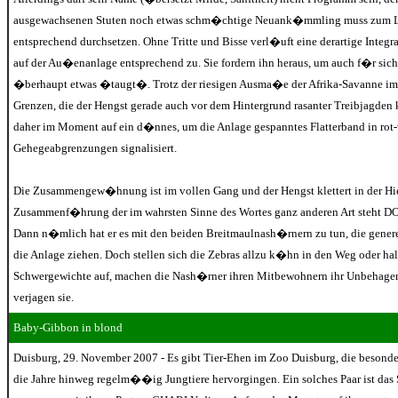
ausgewachsenen Stuten noch etwas schm�chtige Neuank�mmling muss zum Lei
entsprechend durchsetzen. Ohne Tritte und Bisse verl�uft eine derartige Integra
auf der Au�enanlage entsprechend zu. Sie fordern ihn heraus, um auch f�r sich 
�berhaupt etwas �taugt�. Trotz der riesigen Ausma�e der Afrika-Savanne im 
Grenzen, die der Hengst gerade auch vor dem Hintergrund rasanter Treibjagden
daher im Moment auf ein d�nnes, um die Anlage gespanntes Flatterband in rot
Gehegeabgrenzungen signalisiert.
Die Zusammengew�hnung ist im vollen Gang und der Hengst klettert in der Hie
Zusammenf�hrung der im wahrsten Sinne des Wortes ganz anderen Art steht D
Dann n�mlich hat er es mit den beiden Breitmaulnash�rnern zu tun, die gene
die Anlage ziehen. Doch stellen sich die Zebras allzu k�hn in den Weg oder ha
Schwergewichte auf, machen die Nash�rner ihren Mitbewohnern ihr Unbehage
verjagen sie.
Baby-Gibbon in blond
Duisburg, 29. November 2007 - Es gibt Tier-Ehen im Zoo Duisburg, die besond
die Jahre hinweg regelm��ig Jungtiere hervorgingen. Ein solches Paar ist d