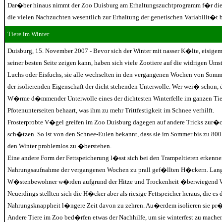
Dar�ber hinaus nimmt der Zoo Duisburg am Erhaltungszuchtprogramm f�r diese
die vielen Nachzuchten wesentlich zur Erhaltung der genetischen Variabilit�t b
Tiere im Winter
Duisburg, 15. November 2007 - Bevor sich der Winter mit nasser K�lte, eisige
seiner besten Seite zeigen kann, haben sich viele Zootiere auf die widrigen Ums
Luchs oder Eisfuchs, sie alle wechselten in den vergangenen Wochen von Sommer
der isolierenden Eigenschaft der dicht stehenden Unterwolle. Wer wei� schon, d
W�rme d�mmender Unterwolle eines der dichtesten Winterfelle im ganzen Tierr
Pfotenunterseiten behaart, was ihm zu mehr Trittfestigkeit im Schnee verhilft.
Frosterprobte V�gel greifen im Zoo Duisburg dagegen auf andere Tricks zur�c
sch�tzen. So ist von den Schnee-Eulen bekannt, dass sie im Sommer bis zu 80
den Winter problemlos zu �berstehen.
Eine andere Form der Fettspeicherung l�sst sich bei den Trampeltieren erkenn
Nahrungsaufnahme der vergangenen Wochen zu prall gef�llten H�ckern. Lange
W�stenbewohner w�rden aufgrund der Hitze und Trockenheit �berwiegend Wa
Neuerdings stellten sich die H�cker aber als riesige Fettspeicher heraus, die e
Nahrungsknappheit l�ngere Zeit davon zu zehren. Au�erdem isolieren sie pr
Andere Tiere im Zoo bed�rfen etwas der Nachhilfe, um sie winterfest zu machen.