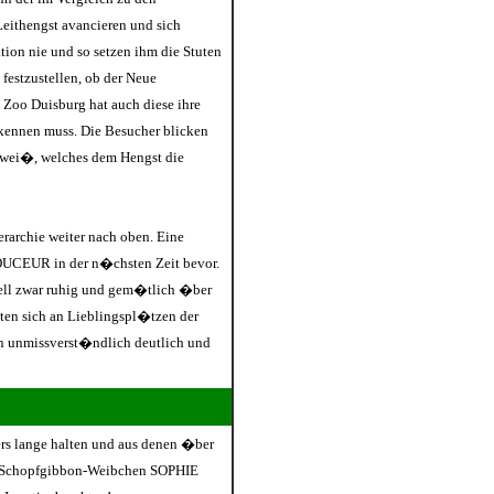
thengst avancieren und sich
tion nie und so setzen ihm die Stuten
festzustellen, ob der Neue
Zoo Duisburg hat auch diese ihre
 kennen muss. Die Besucher blicken
-wei�, welches dem Hengst die
rarchie weiter nach oben. Eine
OUCEUR in der n�chsten Zeit bevor.
rell zwar ruhig und gem�tlich �ber
lten sich an Lieblingspl�tzen der
n unmissverst�ndlich deutlich und
ers lange halten und aus denen �ber
as Schopfgibbon-Weibchen SOPHIE