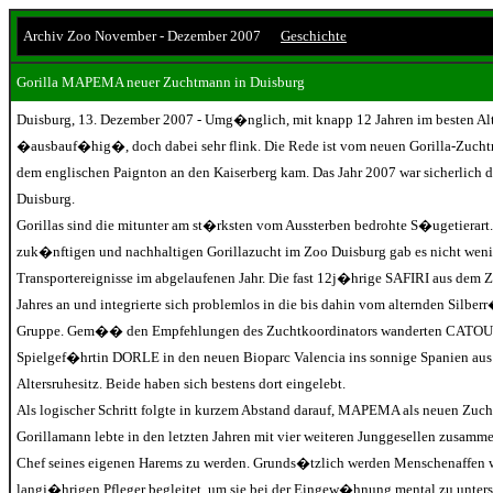
Archiv Zoo November - Dezember 2007
Geschichte
Gorilla MAPEMA neuer Zuchtmann in Duisburg
Duisburg, 13. Dezember 2007 - Umg�nglich, mit knapp 12 Jahren im besten A
�ausbauf�hig�, doch dabei sehr flink. Die Rede ist vom neuen Gorilla-Zuc
dem englischen Paignton an den Kaiserberg kam. Das Jahr 2007 war sicherlich d
Duisburg.
Gorillas sind die mitunter am st�rksten vom Aussterben bedrohte S�ugetierart.
zuk�nftigen und nachhaltigen Gorillazucht im Zoo Duisburg gab es nicht wenig
Transportereignisse im abgelaufenen Jahr. Die fast 12j�hrige SAFIRI aus dem Zo
Jahres an und integrierte sich problemlos in die bis dahin vom alternden Si
Gruppe. Gem�� den Empfehlungen des Zuchtkoordinators wanderten CATOU 
Spielgef�hrtin DORLE in den neuen Bioparc Valencia ins sonnige Spanien aus u
Altersruhesitz. Beide haben sich bestens dort eingelebt.
Als logischer Schritt folgte in kurzem Abstand darauf, MAPEMA als neuen Zuc
Gorillamann lebte in den letzten Jahren mit vier weiteren Junggesellen zusam
Chef seines eigenen Harems zu werden. Grunds�tzlich werden Menschenaffen 
langj�hrigen Pfleger begleitet, um sie bei der Eingew�hnung mental zu unters