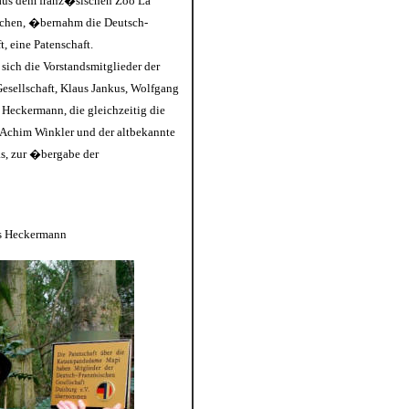
 aus dem franz�sischen Zoo La
chen, �bernahm die Deutsch-
, eine Patenschaft.
sich die Vorstandsmitglieder der
sellschaft, Klaus Jankus, Wolfgang
 Heckermann, die gleichzeitig die
. Achim Winkler und der altbekannte
s, zur �bergabe der
is Heckermann