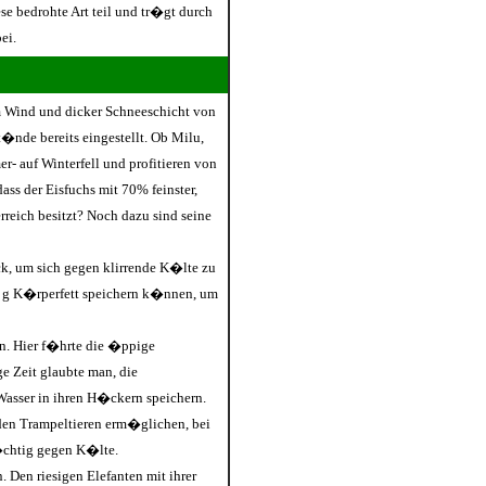
 bedrohte Art teil und tr�gt durch
ei.
m Wind und dicker Schneeschicht von
t�nde bereits eingestellt. Ob Milu,
- auf Winterfell und profitieren von
ass der Eisfuchs mit 70% feinster,
eich besitzt? Noch dazu sind seine
k, um sich gegen klirrende K�lte zu
0 g K�rperfett speichern k�nnen, um
en. Hier f�hrte die �ppige
 Zeit glaubte man, die
sser in ihren H�ckern speichern.
s den Trampeltieren erm�glichen, bei
�chtig gegen K�lte.
 Den riesigen Elefanten mit ihrer