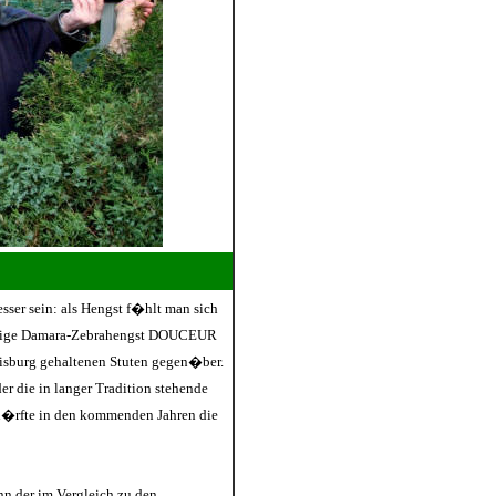
sser sein: als Hengst f�hlt man sich
j�hrige Damara-Zebrahengst DOUCEUR
isburg gehaltenen Stuten gegen�ber.
r die in langer Tradition stehende
 d�rfte in den kommenden Jahren die
nn der im Vergleich zu den