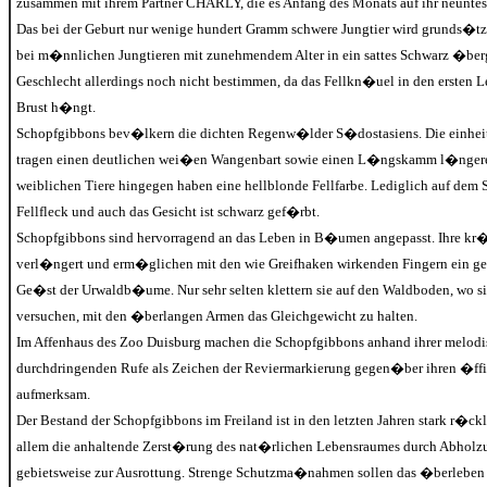
zusammen mit ihrem Partner CHARLY, die es Anfang des Monats auf ihr neuntes 
Das bei der Geburt nur wenige hundert Gramm schwere Jungtier wird grunds�tzl
bei m�nnlichen Jungtieren mit zunehmendem Alter in ein sattes Schwarz �ber
Geschlecht allerdings noch nicht bestimmen, da das Fellkn�uel in den ersten
Brust h�ngt.
Schopfgibbons bev�lkern die dichten Regenw�lder S�dostasiens. Die einhe
tragen einen deutlichen wei�en Wangenbart sowie einen L�ngskamm l�ngerer 
weiblichen Tiere hingegen haben eine hellblonde Fellfarbe. Lediglich auf dem Sc
Fellfleck und auch das Gesicht ist schwarz gef�rbt.
Schopfgibbons sind hervorragend an das Leben in B�umen angepasst. Ihre kr
verl�ngert und erm�glichen mit den wie Greifhaken wirkenden Fingern ein g
Ge�st der Urwaldb�ume. Nur sehr selten klettern sie auf den Waldboden, wo sie
versuchen, mit den �berlangen Armen das Gleichgewicht zu halten.
Im Affenhaus des Zoo Duisburg machen die Schopfgibbons anhand ihrer melod
durchdringenden Rufe als Zeichen der Reviermarkierung gegen�ber ihren �ff
aufmerksam.
Der Bestand der Schopfgibbons im Freiland ist in den letzten Jahren stark r�ck
allem die anhaltende Zerst�rung des nat�rlichen Lebensraumes durch Abhol
gebietsweise zur Ausrottung. Strenge Schutzma�nahmen sollen das �berleben d