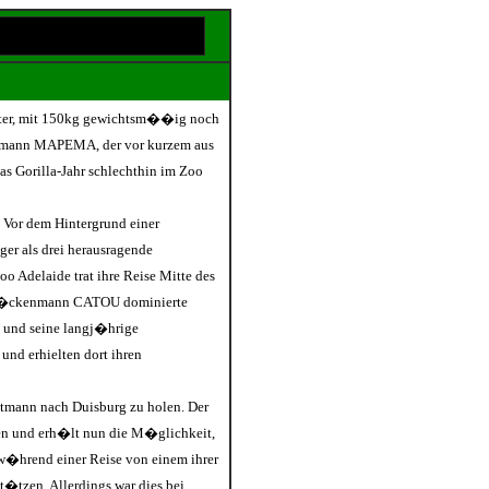
lter, mit 150kg gewichtsm��ig noch
htmann MAPEMA, der vor kurzem aus
as Gorilla-Jahr schlechthin im Zoo
 Vor dem Hintergrund einer
er als drei herausragende
o Adelaide trat ihre Reise Mitte des
lberr�ckenmann CATOU dominierte
und seine langj�hrige
nd erhielten dort ihren
htmann nach Duisburg zu holen. Der
men und erh�lt nun die M�glichkeit,
w�hrend einer Reise von einem ihrer
t�tzen. Allerdings war dies bei