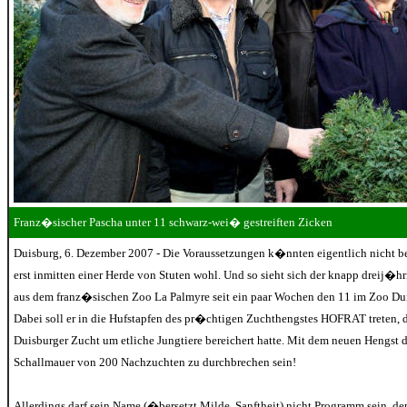
Franz�sischer Pascha unter 11 schwarz-wei� gestreiften Zicken
Duisburg, 6. Dezember 2007 - Die Voraussetzungen k�nnten eigentlich nicht be
erst inmitten einer Herde von Stuten wohl. Und so sieht sich der knapp drei
aus dem franz�sischen Zoo La Palmyre seit ein paar Wochen den 11 im Zoo Du
Dabei soll er in die Hufstapfen des pr�chtigen Zuchthengstes HOFRAT treten, de
Duisburger Zucht um etliche Jungtiere bereichert hatte. Mit dem neuen Hengst
Schallmauer von 200 Nachzuchten zu durchbrechen sein!
Allerdings darf sein Name (�bersetzt Milde, Sanftheit) nicht Programm sein, de