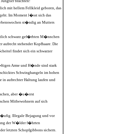
Jungtier brachten!
ich mit hellem Fellkleid geboren, das
geht. Im Moment l�sst sich das
 Lebenswochen st�ndig an Mutters
itlich schwarz gef�rbten M�nnchen
aufrecht stehender Kopfhaare. Die
heitel findet sich ein schwarzer
�ftigen Arme und H�nde sind stark
eschicktes Schwinghangeln im hohen
 in aufrechter Haltung laufen und
ischen, aber �u�erst
ischen Mitbewohnern auf sich
l�ufig. Illegale Bejagung und vor
zung der W�lder f�hrten
er letzten Schopfgibbons sichern.