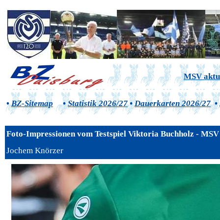
MSV aktu
•
BZ-Sitemap
•
Statistik 2026/27
•
Dauerkarten 2026/27
•
Foto-Impressionen vom Testspiel Viktoria Buchholz - MSV 
Jochem Knörzer