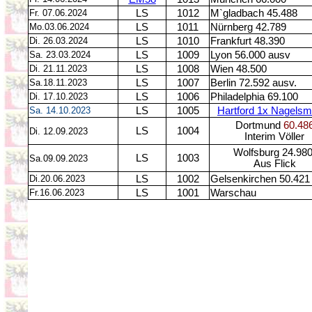
Fr. 07.06.2024
LS
1012
M`gladbach 45.488
Mo.03.06.2024
LS
1011
Nürnberg 42.789
Di. 26.03.2024
LS
1010
Frankfurt 48.390
Sa. 23.03.2024
LS
1009
Lyon 56.000 ausv
Di. 21.11.2023
LS
1008
Wien 48.500
Sa.18.11.2023
LS
1007
Berlin 72.592 ausv.
Di. 17.10.2023
LS
1006
Philadelphia 69.100
Sa. 14.10.2023
LS
1005
Hartford 1x Nagels
Dortmund
60.48
LS
1004
Di. 12.09.2023
Interim Völler
Wolfsburg 24.98
LS
1003
Sa.09.09.2023
Aus Flick
Di.20.06.2023
LS
1002
Gelsenkirchen 50.421
Fr.16.06.2023
LS
1001
Warschau