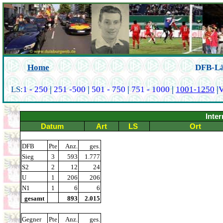
Home
DFB-Lände
LS:
1 - 250
|
251 -500
|
501 - 750
|
751 - 1000
|
1001-1250
|
V
Inter
Datum
Art
LS
Ort
DFB
Pte
Anz.
ges.
Sieg
3
593
1.777
S2
2
12
24
U
1
206
206
N1
1
6
6
gesamt
893
2.015
Gegner
Pte
Anz.
ges.