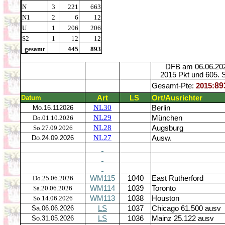
N
3
221
663
N1
2
6
12
U
1
206
206
S2
1
12
12
gesamt
445
893
DFB am 06.06.20
2015 Pkt und 605. 
89
Gesamt-Pte:
2015:
Datum
Art
LS
Ort/Ausrichter
NL30
Mo.16.112026
Berlin
NL29
Do.01.10.2026
München
NL28
So.27.09.2026
Augsburg
NL27
Do.24.09.2026
Ausw.
Do.25.06.2026
WM115
1040
East Rutherford
Sa.20.06.2026
WM114
1039
Toronto
So.14.06.2026
WM113
1038
Houston
Sa.06.06.2026
LS
1037
Chicago 61.500 ausv
So.31.05.2026
LS
1036
Mainz 25.122 ausv