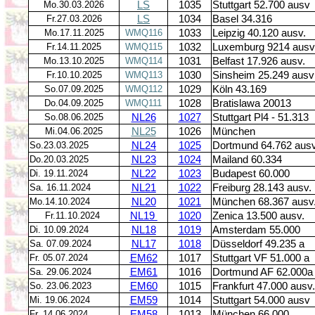
Mo.30.03.2026
LS
1035
Stuttgart 52.700 ausv
Fr.27.03.2026
LS
1034
Basel 34.316
Mo.17.11.2025
WMQ116
1033
Leipzig 40.120 ausv.
Fr.14.11.2025
WMQ115
1032
Luxemburg 9214 ausv
Mo.13.10.2025
WMQ114
1031
Belfast 17.926 ausv.
Fr.10.10.2025
WMQ113
1030
Sinsheim 25.249 ausv
So.07.09.2025
WMQ112
1029
Köln 43.169
Do.04.09.2025
WMQ111
1028
Bratislawa 20013
So.08.06.2025
NL26
1027
Stuttgart Pl4 - 51.313
Mi.04.06.2025
NL25
1026
München
So.23.03.2025
NL24
1025
Dortmund 64.762 ausv
Do.20.03.2025
NL23
1024
Mailand 60.334
Di. 19.11.2024
NL22
1023
Budapest 60.000
Sa. 16.11.2024
NL21
1022
Freiburg 28.143 ausv.
Mo.14.10.2024
NL20
1021
München 68.367 ausv
Fr.11.10.2024
NL19
1020
Zenica 13.500 ausv.
Di. 10.09.2024
NL18
1019
Amsterdam 55.000
Sa. 07.09.2024
NL17
1018
Düsseldorf 49.235 a
Fr. 05.07.2024
EM62
1017
Stuttgart VF 51.000 a
Sa. 29.06.2024
EM61
1016
Dortmund AF 62.000a
So. 23.06.2023
EM60
1015
Frankfurt 47.000 ausv.
Mi. 19.06.2024
EM59
1014
Stuttgart 54.000 ausv
Fr. 14.06.2024
EM58
1013
München 66.000