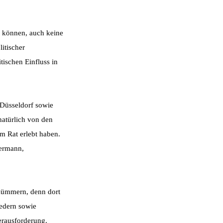
n können, auch keine
itischer
tischen Einfluss in
 Düsseldorf sowie
atürlich von den
m Rat erlebt haben.
termann,
 kümmern, denn dort
iedern sowie
erausforderung.