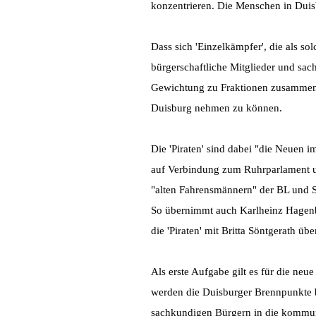
konzentrieren. Die Menschen in Duisb
Dass sich 'Einzelkämpfer', die als s
bürgerschaftliche Mitglieder und sac
Gewichtung zu Fraktionen zusammensch
Duisburg nehmen zu können.
Die 'Piraten' sind dabei "die Neuen
auf Verbindung zum Ruhrparlament un
"alten Fahrensmännern" der BL und S
So übernimmt auch Karlheinz Hagenbuc
die 'Piraten' mit Britta Söntgerath üb
Als erste Aufgabe gilt es für die ne
werden die Duisburger Brennpunkte b
sachkundigen Bürgern in die kommun