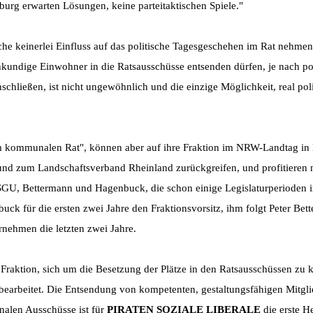
urg erwarten Lösungen, keine parteitaktischen Spiele."
olche keinerlei Einfluss auf das politische Tagesgeschehen im Rat nehme
hkundige Einwohner in die Ratsausschüsse entsenden dürfen, je nach pol
ließen, ist nicht ungewöhnlich und die einzige Möglichkeit, real poli
 im kommunalen Rat", können aber auf ihre Fraktion im NRW-Landtag in
d zum Landschaftsverband Rheinland zurückgreifen, und profitieren n
GU, Bettermann und Hagenbuck, die schon einige Legislaturperioden i
k für die ersten zwei Jahre den Fraktionsvorsitz, ihm folgt Peter Bet
ernehmen die letzten zwei Jahre.
ue Fraktion, sich um die Besetzung der Plätze in den Ratsausschüssen zu
earbeitet. Die Entsendung von kompetenten, gestaltungsfähigen Mitgl
alen Ausschüsse ist für
PIRATEN SOZIALE LIBERALE
die erste H