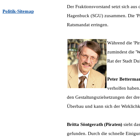
Der Fraktionsvorstand setzt sich aus
Politik-Sitemap
Hagenbuck (SGU) zusammen. Die 'Pir
Ratsmandat erringen.
Während die 'Pir
zumindest die 'W
Rat der Stadt Du
Peter Betterma
verholfen haben
den Gestaltungszielsetzungen der dre
Überbau und kann sich der Wirklichk
Britta Söntgerath (Piraten)
sieht d
gefunden. Durch die schnelle Einigu