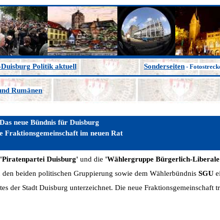
Duisburg Politik aktuell
Sonderseiten
- Fotostrec
 und Rumänen
 neue Bündnis für Duisburg
te Fraktionsgemeinschaft im neuen Rat
'Piratenpartei Duisburg'
und die
'Wählergruppe Bürgerlich-Liberale
on den beiden politischen Gruppierung sowie dem Wählerbündnis
SGU
ei
ates der Stadt Duisburg unterzeichnet. Die neue Fraktionsgemeinschaft 