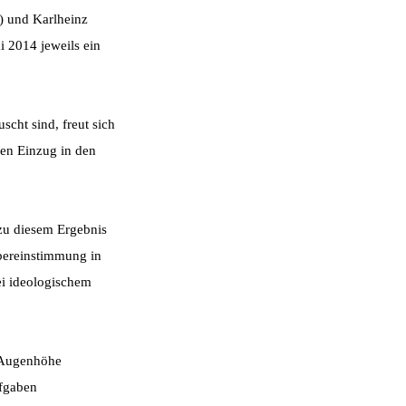
L) und Karlheinz
 2014 jeweils ein
cht sind, freut sich
ten Einzug in den
 zu diesem Ergebnis
bereinstimmung in
ei ideologischem
f Augenhöhe
ufgaben