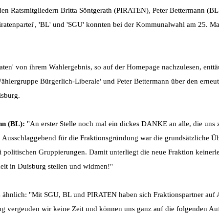
 den Ratsmitgliedern Britta Söntgerath (PIRATEN), Peter Bettermann (B
atenpartei', 'BL' und 'SGU' konnten bei der Kommunalwahl am 25. Mai
aten' von ihrem Wahlergebnis, so auf der Homepage nachzulesen, enttäus
ählergruppe Bürgerlich-Liberale' und Peter Bettermann über den erneu
isburg.
nn (BL):
"An erster Stelle noch mal ein dickes DANKE an alle, die uns
. Ausschlaggebend für die Fraktionsgründung war die grundsätzliche Ü
i politischen Gruppierungen. Damit unterliegt die neue Fraktion keinerl
eit in Duisburg stellen und widmen!"
as ähnlich: "Mit SGU, BL und PIRATEN haben sich Fraktionspartner au
ng vergeuden wir keine Zeit und können uns ganz auf die folgenden A