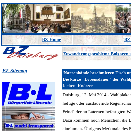
BZ-Home
BZ-
Zuwanderungsprobleme Bulgaren
BZ-Sitemap
'Narrenhände beschmieren Tisch un
Die kurze "Lebensdauer" der Wahl
Jochem Knörzer
Duisburg, 12. Mai 2014 - Wahlplakate
heftige oder ausdauernde Regenschau
Feind" der an Laternen befestigten W
Dazu kommen noch Menschen, die Dem
einräumen. Übrigens Merkmale des 