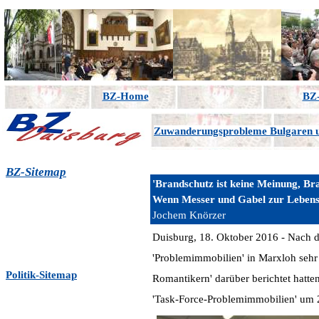
BZ-Home
BZ-
Zuwanderungsprobleme Bulgaren
BZ-Sitemap
'Brandschutz ist keine Meinung, Bra
Wenn Messer und Gabel zur Leben
Jochem Knörzer
Duisburg, 18. Oktober 2016 - Nach
'Problemimmobilien' in Marxloh sehr e
Politik-Sitemap
Romantikern' darüber berichtet hatte
'Task-Force-Problemimmobilien' um 