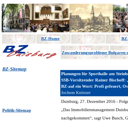
BZ-Home
BZ-
Zuwanderungsprobleme Bulgaren
BZ-Sitemap
Planungen für Sporthalle am Stein
SSB-Vorsitzender Rainer Bischoff: „
BZ-auf ein Wort:
Profi gefeuert, O
Jochem Knörzer
Duisburg, 27. Dezember 2016 - Folge
„Das Immobilienmanagement Duisburg
Politik-Sitemap
nachgekommen“, sagt Uwe Busch, Ges