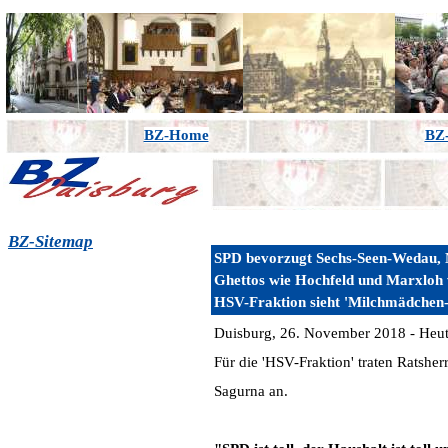
BZ-Home
BZ-
BZ-Sitemap
SPD bevorzugt Sechs-Seen-Wedau, 
Ghettos wie Hochfeld und Marxloh 
HSV-Fraktion sieht 'Milchmädchen
Duisburg, 26. November 2018 - Heute
Für die 'HSV-Fraktion' traten Ratshe
Sagurna an.