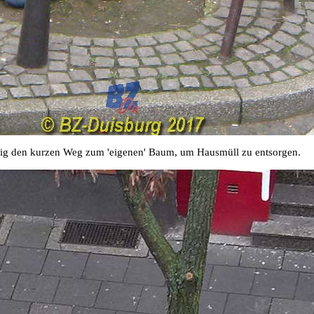
ßig den kurzen Weg zum 'eigenen' Baum, um Hausmüll zu entsorgen.