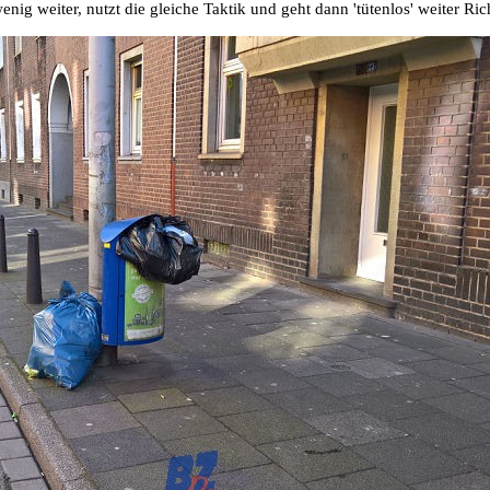
enig weiter, nutzt die gleiche Taktik und geht dann 'tütenlos' weiter Ri