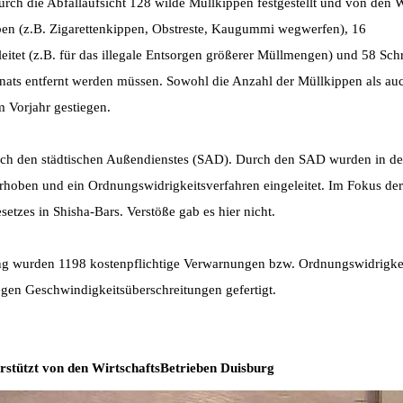
ch die Abfallaufsicht 128 wilde Müllkippen festgestellt und von den W
ben (z.B. Zigarettenkippen, Obstreste, Kaugummi wegwerfen), 16
eitet (z.B. für das illegale Entsorgen größerer Müllmengen) und 58 Sch
onats entfernt werden müssen. Sowohl die Anzahl der Müllkippen als auc
 Vorjahr gestiegen.
durch den städtischen Außendienstes (SAD). Durch den SAD wurden in 
hoben und ein Ordnungswidrigkeitsverfahren eingeleitet. Im Fokus der
etzes in Shisha-Bars. Verstöße gab es hier nicht.
 wurden 1198 kostenpflichtige Verwarnungen bzw. Ordnungswidrigke
gen Geschwindigkeitsüberschreitungen gefertigt.
nterstützt von den WirtschaftsBetrieben Duisburg