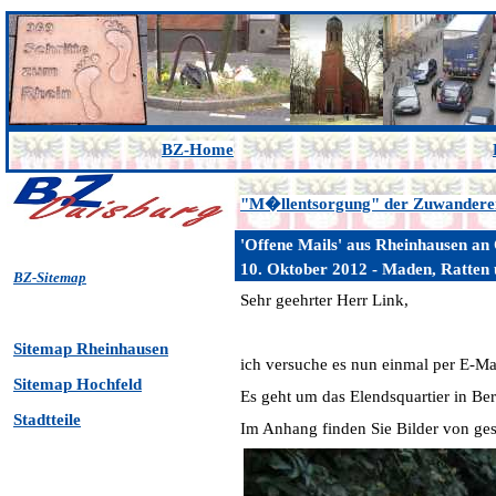
BZ-Home
"M�llentsorgung" der Zuwandere
'Offene Mails' aus Rheinhausen a
10. Oktober 2012 - Maden, Ratten 
BZ-Sitemap
Sehr geehrter Herr Link,
Sitemap Rheinhausen
ich versuche es nun einmal per E-Mail
Sitemap Hochfeld
Es geht um das Elendsquartier in Be
Stadtteile
Im Anhang finden Sie Bilder von ges