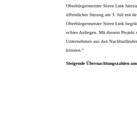
Oberbürgermeister Sören Link hierzu m
öffentlicher Sitzung am 3. Juli mit
Oberbürgermeister Sören Link begrüß
echtes Anliegen. Mit diesem Projekt 
Unternehmen aus den Nachbarländern
können.“
Steigende Übernachtungszahlen am
Duisburg/Niederrhein, 06. Juni 2017
Übernachtungszahlen am Niederrhein
Einbruch der Buchungen im vergangen
Handelskammer (IHK) Duisburg-Wese
Reisegewerbe in der Region.
Die Lage bei Reiseveranstaltern, Re
zurückgehende Nachfrage im vergang