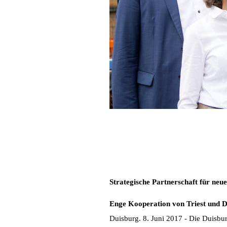
V.l.: Ralf Meurer (GFW-Geschäftsführ
GmbH), Duisburgs Oberbürgermeister S
Metallgroßhandel GmbH), Bülent Sahi
(Justiziar, Josef Jeegers Schrott- 
Strategische Partnerschaft für neu
Enge Kooperation von Triest und D
Duisburg. 8. Juni 2017 - Die Duisbur