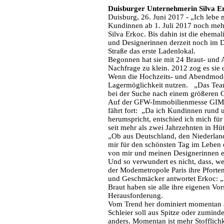
Duisburger Unternehmerin Silva Er
Duisburg, 26. Juni 2017 - „Ich lebe
Kundinnen ab 1. Juli 2017 noch meh
Silva Erkoc. Bis dahin ist die ehem
und Designerinnen derzeit noch im 
Straße das erste Ladenlokal.
Begonnen hat sie mit 24 Braut- und 
Nachfrage zu klein. 2012 zog es sie
Wenn die Hochzeits- und Abendmoden i
Lagermöglichkeit nutzen. „Das Team 
bei der Suche nach einem größeren O
Auf der GFW-Immobilienmesse GIMDU
fährt fort: „Da ich Kundinnen rund
herumspricht, entschied ich mich für
seit mehr als zwei Jahrzehnten in Hü
„Ob aus Deutschland, den Niederlande
mir für den schönsten Tag im Leben 
von mir und meinen Designerinnen e
Und so verwundert es nicht, dass, w
der Modemetropole Paris ihre Pforte
und Geschmäcker antwortet Erkoc: „M
Braut haben sie alle ihre eigenen Vo
Herausforderung.
Vom Trend her dominiert momentan alle
Schleier soll aus Spitze oder zumind
anders. Momentan ist mehr Stofflichk