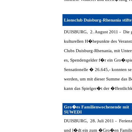
Lionsclub Duisburg-Rhenania stifte
DUISBURG, 2. August 2011 - Die gro
kulturellen H�hepunkte des Veransta
Clubs Duisburg-Rhenania, mit Unter
es, Spendengelder f�r ein Gro�spie
Sensationelle � 26.645,- konnten se
werden, um mit dieser Summe das Be
kann das Spielger�t der �ffentlichke
Gro�es Familienwochenende mit 
SUWEDI
DUISBURG, 28. Juli 2011 - Ferienze
und l�dt ein zum �Gro�en Familie