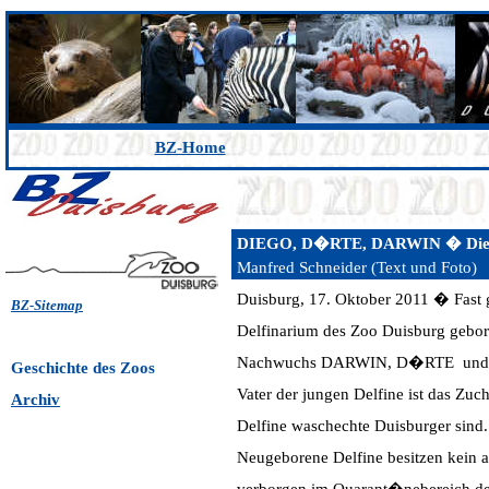
BZ-Home
DIEGO, D�RTE, DARWIN � Die Se
Manfred Schneider (Text und Foto)
Duisburg, 17. Oktober 2011 � Fast 
BZ-Sitemap
Delfinarium des Zoo Duisburg gebo
Nachwuchs DARWIN, D�RTE und DIEG
Geschichte
des Zoos
Vater der jungen Delfine ist das 
Archiv
Delfine waschechte Duisburger sind.
Neugeborene Delfine besitzen kein 