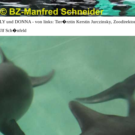
Y und DONNA - von links: Tier�rztin Kerstin Jurczinsky, Zoodirekto
Ulf Sch�nfeld