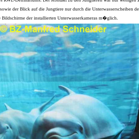
 RWE-Delfinariums. Der Kontakt zu den Jungtieren war nur wenigen Z
wie der Blick auf die Jungtiere nur durch die Unterwasserscheiben de
Bildschirme der installierten Unterwasserkameras m�glich.