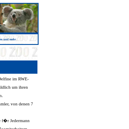
ken und mehr
 Delfine im RWE-
dlich um ihren
n.
mler, von denen 7
ne f�r Jedermann