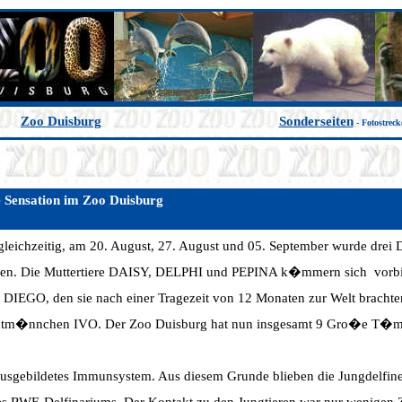
Zoo Duisburg
Sonderseiten
- Fotostrec
nsation im Zoo Duisburg
gleichzeitig, am 20. August, 27. August und 05. September wurde drei
ren. Die Muttertiere DAISY, DELPHI und PEPINA k�mmern sich vorbil
O, den sie nach einer Tragezeit von 12 Monaten zur Welt brachte
Zuchtm�nnchen IVO. Der Zoo Duisburg hat nun insgesamt 9 Gro�e T�m
ausgebildetes Immunsystem. Aus diesem Grunde blieben die Jungdelfi