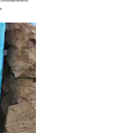
oomitarbeitern
s