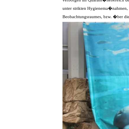
verborgen im Quarant�nebereich des
unter strikten Hygienema�nahmen, so
Beobachtungsraumes, bzw. �ber die 