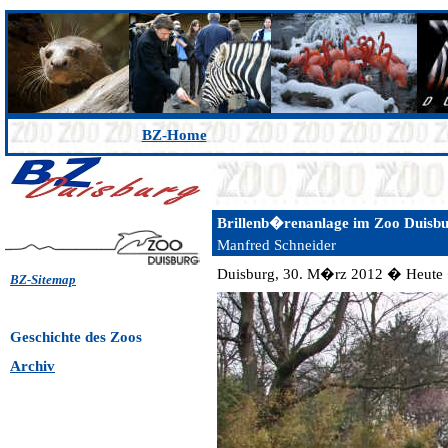
BZ-Home
Brillenb�renanlage im Zoo Duisbu
Manfred Schneider
Duisburg, 30. M�rz 2012 � Heute �f
BZ-Sitemap
Geschichte
des Zoos
Archiv