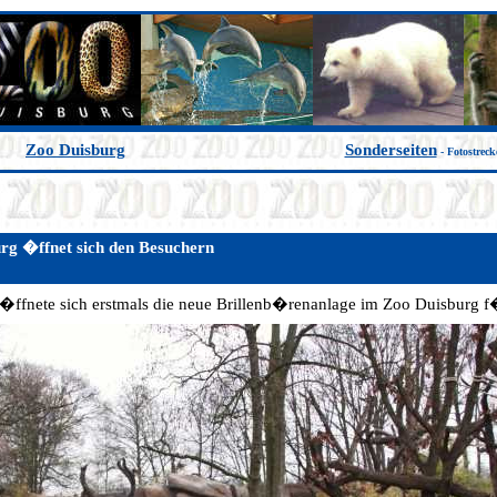
Zoo Duisburg
Sonderseiten
- Fotostrec
rg �ffnet sich den Besuchern
fnete sich erstmals die neue Brillenb�renanlage im Zoo Duisburg f�