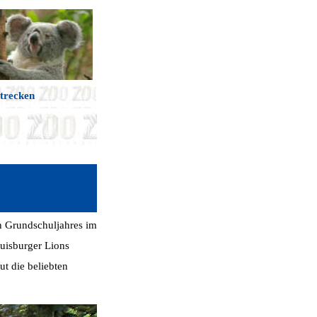
trecken
n Grundschuljahres im
Duisburger Lions
t die beliebten