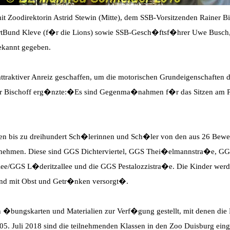
t Zoodirektorin Astrid Stewin (Mitte), dem SSB-Vorsitzenden Rainer Bi
rtBund Kleve (f�r die Lions) sowie SSB-Gesch�ftsf�hrer Uwe Busch,
bekannt gegeben.
traktiver Anreiz geschaffen, um die motorischen Grundeigenschaften d
r Bischoff erg�nzte:�Es sind Gegenma�nahmen f�r das Sitzen am P
en bis zu dreihundert Sch�lerinnen und Sch�ler von den aus 26 Bewe
lnehmen. Diese sind GGS Dichterviertel, GGS Thei�elmannstra�e, GG
ee/GGS L�deritzallee und die GGS Pestalozzistra�e. Die Kinder wer
und mit Obst und Getr�nken versorgt�.
�bungskarten und Materialien zur Verf�gung gestellt, mit denen die
5. Juli 2018 sind die teilnehmenden Klassen in den Zoo Duisburg einge