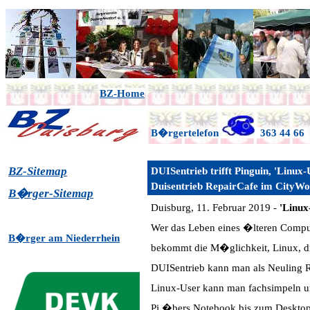
BZ-Home
B�rgertelefon
363 44 66
BZ-Sitemap
DUISentrieb trifft Pinguin, 'Linux-
Duisentrieb RepairCafe im CityW
B�rger-Sitemap
Duisburg, 11. Februar 2019 -
'Linux
Wer das Leben eines �lteren Comp
B�rger am Niederrhein
bekommt die M�glichkeit, Linux, die
DUISentrieb kann man als Neuling 
Linux-User kann man fachsimpeln 
Pi �bers Notebook bis zum Desktop-