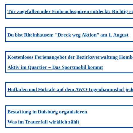
Tür zugefallen oder Einbruchsspuren entdeckt: Richtig r
Du bist Rheinhausen: "Dreck weg Aktion" am 1. August
Kostenloses Ferienangebot der Bezirksverwaltung Hombe
Aktiv im Quartier – Das Sportmobil kommt
Hofladen und Hofcafé auf dem AWO-Ingenhammshof jede
Bestattung in Duisburg organisieren
Was im Trauerfall wirklich zählt