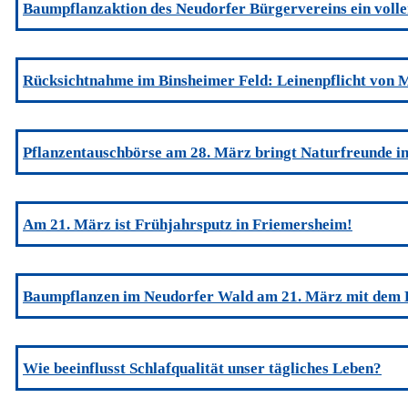
Baumpflanzaktion des Neudorfer Bürgervereins ein volle
Rücksichtnahme im Binsheimer Feld: Leinenpflicht von M
Pflanzentauschbörse am 28. März bringt Naturfreunde 
Am 21. März ist Frühjahrsputz in Friemersheim!
Baumpflanzen im Neudorfer Wald am 21. März mit dem 
Wie beeinflusst Schlafqualität unser tägliches Leben?