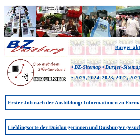
Bürger akt
•
BZ-Sitemap
•
Bürger-Sitema
•
2025
,
2024
,
2023
,
2022
,
202
Erster Job nach der Ausbildung: Informationen zu Formali
Lieblingsorte der Duisburgerinnen und Duisburger gesuc