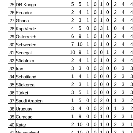
5
5
1
0
1
0
2
4
4
25
DR Kongo
2
4
1
0
1
0
2
4
4
26
Ecuador
2
3
1
0
1
0
2
4
4
27
Ghana
4
5
0
0
3
1
0
4
4
28
Kap Verde
6
9
1
0
1
0
2
4
4
29
Österreich
7
10
1
0
1
0
2
4
4
30
Schweden
10
9
1
0
0
1
2
4
4
31
Senegal
2
4
1
0
1
0
2
4
4
32
Südafrika
3
3
0
0
3
0
0
3
3
33
Iran
1
4
1
0
0
0
2
3
3
34
Schottland
2
3
1
0
0
0
2
3
3
35
Südkorea
3
5
1
0
0
0
2
3
3
36
Türkei
1
5
0
0
2
0
1
3
2
37
Saudi Arabien
3
4
0
0
2
0
1
3
2
38
Uruguay
1
9
0
0
1
0
2
3
1
39
Curacao
2
10
0
0
1
0
2
3
1
40
Katar
4
10
0
0
1
0
2
3
1