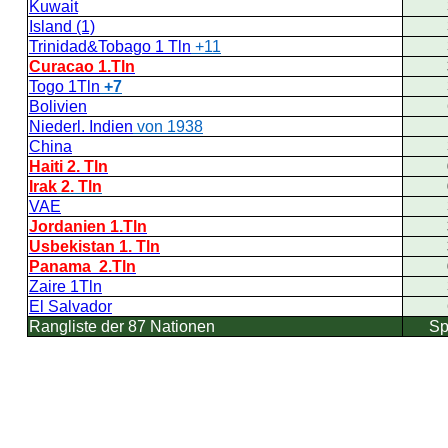
Kuwait
Island (1)
Trinidad&Tobago 1
Tln
+11
Curacao 1.Tln
Togo 1Tln
+7
Bolivien
Niederl. Indien
von 1938
China
Haiti 2. Tln
Irak
2. Tln
VAE
Jordanien 1.Tln
Usbekistan 1. Tln
Panama 2.Tln
Zaire 1Tln
El Salvador
Rangliste der 87 Nationen
Sp