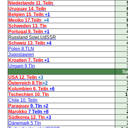
Niederlande 11. Teiln
Uruguay 14. Teiln
Belgien 15. Teiln
+1
Mexiko 17.Teiln
+4
Schweden
13. Tln
Portugal 9. Teiln
+1
Russland Sowj.UdSSR
Schweiz 13. Teiln
+4
Polen
8.TLN
Jugoslawien
Kroatien 7. Teiln
+1
Ungarn 9 Tln
Sp
USA 12. Teiln
+3
Österreich 8.Tln
+2
Kolumbien 6. Teiln
+6
Tschechien
10. Tln
1
Chile 10. Teiln
Paraguay
9. Tln +2
Marokko
7 Teiln +8
Südkorea 12. Tln.
+3
Dänemark 5 Tln