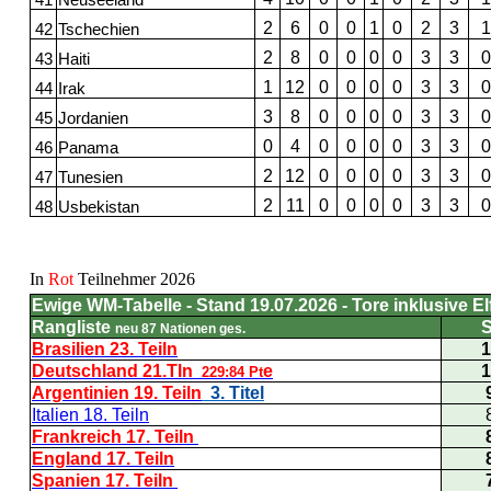
41
Neuseeland
2
6
0
0
1
0
2
3
1
42
Tschechien
2
8
0
0
0
0
3
3
0
43
Haiti
1
12
0
0
0
0
3
3
0
44
Irak
3
8
0
0
0
0
3
3
0
45
Jordanien
0
4
0
0
0
0
3
3
0
46
Panama
2
12
0
0
0
0
3
3
0
47
Tunesien
2
11
0
0
0
0
3
3
0
48
Usbekistan
In
Rot
Teilnehmer 2026
Ewige WM-Tabelle - Stand 19.07.2026 - Tore inklusive E
Rangliste
S
neu 87 Nationen ges.
Brasilien 23. Teiln
1
Deutschland 21.Tln
e
1
229:84 Pt
Argentinien 19. Teiln
3. Titel
Italien 18. Teiln
Frankreich 17. Teiln
England 17. Teiln
Spanien 17. Teiln