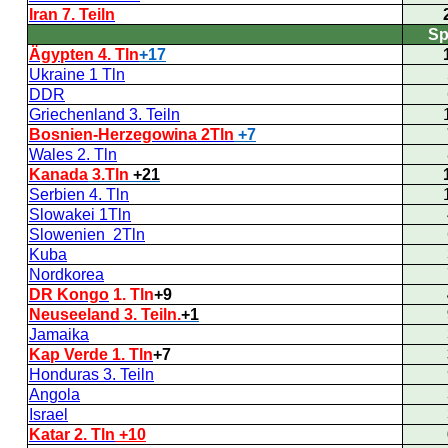
Iran 7. Teiln
Sp
Ägypten 4. Tln
+17
Ukraine 1 Tln
DDR
Griechenland 3. Teiln
Bosnien-Herzegowina 2Tln
+7
Wales 2. Tln
Kanada
3.Tln
+21
Serbien 4. Tln
Slowakei 1Tln
Slowenien 2Tln
Kuba
Nordkorea
DR Kongo
1. Tln
+9
Neuseeland
3. Teiln.
+1
Jamaika
Kap Verde 1. Tln
+7
Honduras 3. Teiln
Angola
Israel
Katar 2. Tln
+10