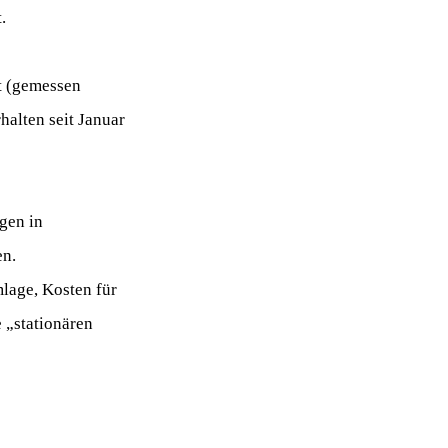
.
nt (gemessen
halten seit Januar
ngen in
en.
mlage, Kosten für
e „stationären