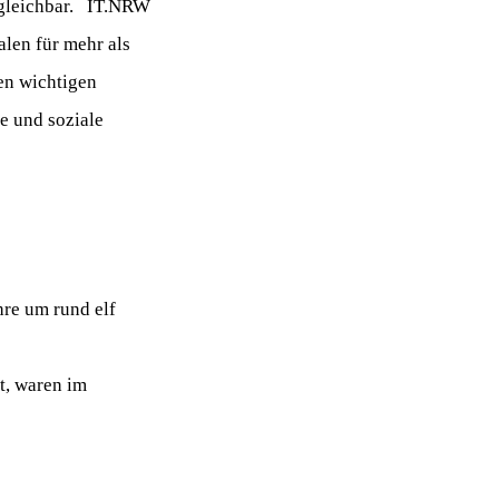
rgleichbar. IT.NRW
alen für mehr als
nen wichtigen
he und soziale
hre um rund elf
t, waren im