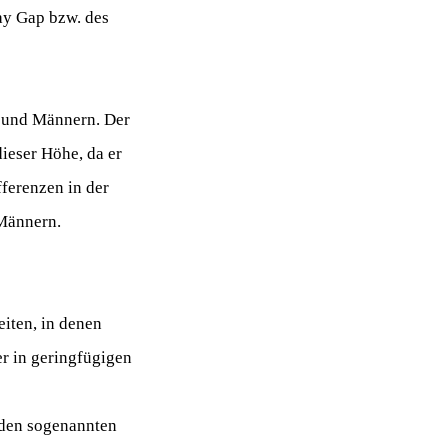
ay Gap bzw. des
n und Männern. Der
ieser Höhe, da er
ferenzen in der
d Männern.
iten, in denen
er in geringfügigen
 den sogenannten