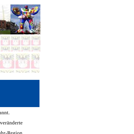
annt.
 veränderte
Ruhr-Region