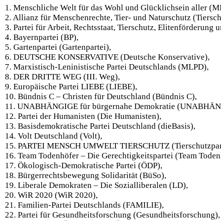
1. Menschliche Welt für das Wohl und Glücklichsein alle
2. Allianz für Menschenrechte, Tier- und Naturschutz (Tiersch
3. Partei für Arbeit, Rechtsstaat, Tierschutz, Elitenförderung 
4. Bayernpartei (BP),
5. Gartenpartei (Gartenpartei),
6. DEUTSCHE KONSERVATIVE (Deutsche Konservative),
7. Marxistisch-Leninistische Partei Deutschlands (MLPD),
8. DER DRITTE WEG (III. Weg),
9. Europäische Partei LIEBE (LIEBE),
10. Bündnis C – Christen für Deutschland (Bündnis C),
11. UNABHÄNGIGE für bürgernahe Demokratie (UNABHÄN
12. Partei der Humanisten (Die Humanisten),
13. Basisdemokratische Partei Deutschland (dieBasis),
14. Volt Deutschland (Volt),
15. PARTEI MENSCH UMWELT TIERSCHUTZ (Tierschutzpart
16. Team Todenhöfer – Die Gerechtigkeitspartei (Team Toden
17. Ökologisch-Demokratische Partei (ÖDP),
18. Bürgerrechtsbewegung Solidarität (BüSo),
19. Liberale Demokraten – Die Sozialliberalen (LD),
20. WiR 2020 (WiR 2020),
21. Familien-Partei Deutschlands (FAMILIE),
22. Partei für Gesundheitsforschung (Gesundheitsforschung),