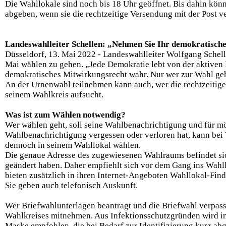
Die Wahllokale sind noch bis 18 Uhr geöffnet. Bis dahin kö
abgeben, wenn sie die rechtzeitige Versendung mit der Post ve
Landeswahlleiter Schellen: „Nehmen Sie Ihr demokratisch
Düsseldorf, 13. Mai 2022 - Landeswahlleiter Wolfgang Schel
Mai wählen zu gehen. „Jede Demokratie lebt von der aktiven 
demokratisches Mitwirkungsrecht wahr. Nur wer zur Wahl geht
An der Urnenwahl teilnehmen kann auch, wer die rechtzeitige
seinem Wahlkreis aufsucht.
Was ist zum Wählen notwendig?
Wer wählen geht, soll seine Wahlbenachrichtigung und für m
Wahlbenachrichtigung vergessen oder verloren hat, kann bei
dennoch in seinem Wahllokal wählen.
Die genaue Adresse des zugewiesenen Wahlraums befindet sic
geändert haben. Daher empfiehlt sich vor dem Gang ins Wahl
bieten zusätzlich in ihren Internet-Angeboten Wahllokal-Find
Sie geben auch telefonisch Auskunft.
Wer Briefwahlunterlagen beantragt und die Briefwahl verpass
Wahlkreises mitnehmen. Aus Infektionsschutzgründen wird i
Maske empfohlen, die bei Bedarf zur Identifizierung kurz 