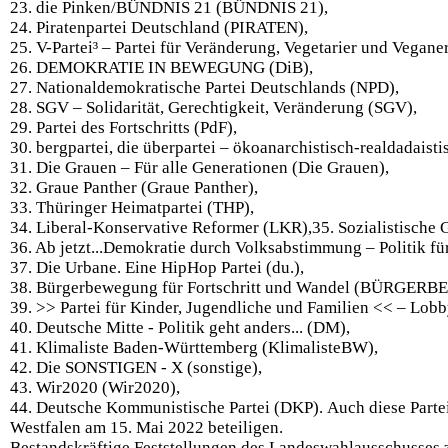
23. die Pinken/BÜNDNIS 21 (BÜNDNIS 21),
24. Piratenpartei Deutschland (PIRATEN),
25. V-Partei³ – Partei für Veränderung, Vegetarier und Veganer
26. DEMOKRATIE IN BEWEGUNG (DiB),
27. Nationaldemokratische Partei Deutschlands (NPD),
28. SGV – Solidarität, Gerechtigkeit, Veränderung (SGV),
29. Partei des Fortschritts (PdF),
30. bergpartei, die überpartei – ökoanarchistisch-realdadais
31. Die Grauen – Für alle Generationen (Die Grauen),
32. Graue Panther (Graue Panther),
33. Thüringer Heimatpartei (THP),
34. Liberal-Konservative Reformer (LKR),35. Sozialistische Gl
36. Ab jetzt...Demokratie durch Volksabstimmung – Politik 
37. Die Urbane. Eine HipHop Partei (du.),
38. Bürgerbewegung für Fortschritt und Wandel (BÜRGE
39. >> Partei für Kinder, Jugendliche und Familien << – Lobb
40. Deutsche Mitte - Politik geht anders... (DM),
41. Klimaliste Baden-Württemberg (KlimalisteBW),
42. Die SONSTIGEN - X (sonstige),
43. Wir2020 (Wir2020),
44. Deutsche Kommunistische Partei (DKP). Auch diese Parte
Westfalen am 15. Mai 2022 beteiligen.
Bestandskräftige Feststellungen des Landeswahlausschusses z