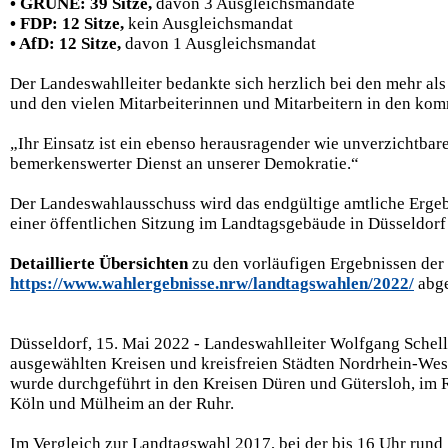
• GRÜNE: 39 Sitze,
davon 3 Ausgleichsmandate
• FDP: 12 Sitze,
kein Ausgleichsmandat
• AfD: 12 Sitze,
davon 1 Ausgleichsmandat
Der Landeswahlleiter bedankte sich herzlich bei den mehr a
und den vielen Mitarbeiterinnen und Mitarbeitern in den k
„Ihr Einsatz ist ein ebenso herausragender wie unverzichtba
bemerkenswerter Dienst an unserer Demokratie.“
Der Landeswahlausschuss wird das endgültige amtliche Ergeb
einer öffentlichen Sitzung im Landtagsgebäude in Düsseldorf 
Detaillierte Übersichten
zu den vorläufigen Ergebnissen der
https://www.wahlergebnisse.nrw/landtagswahlen/2022/
abge
Düsseldorf, 15. Mai 2022 - Landeswahlleiter Wolfgang Schelle
ausgewählten Kreisen und kreisfreien Städten Nordrhein-Wes
wurde durchgeführt in den Kreisen Düren und Gütersloh, im R
Köln und Mülheim an der Ruhr.
Im Vergleich zur Landtagswahl 2017, bei der bis 16 Uhr rund 