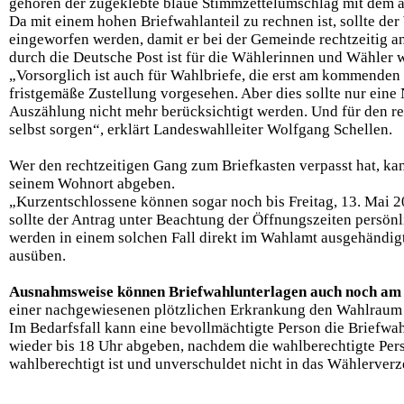
gehören der zugeklebte blaue Stimmzettelumschlag mit dem a
Da mit einem hohen Briefwahlanteil zu rechnen ist, sollte d
eingeworfen
werden, damit er bei der Gemeinde rechtzeitig a
durch die
Deutsche Post ist für die Wählerinnen und Wähler w
„Vorsorglich ist auch für Wahlbriefe, die erst am kommenden
fristgemäße Zustellung vorgesehen. Aber dies sollte nur eine
Auszählung nicht mehr berücksichtigt werden. Und für den r
selbst sorgen“, erklärt Landeswahlleiter Wolfgang Schellen.
Wer den rechtzeitigen Gang zum Briefkasten verpasst hat, ka
seinem Wohnort abgeben.
„Kurzentschlossene können sogar noch bis Freitag, 13. Mai 
sollte der Antrag unter Beachtung der Öffnungszeiten persönl
werden in einem solchen Fall direkt im Wahlamt ausgehändigt
ausüben.
Ausnahmsweise können Briefwahlunterlagen auch noch am 
einer nachgewiesenen plötzlichen Erkrankung den
Wahlraum 
Im Bedarfsfall kann eine bevollmächtigte Person die
Briefwah
wieder bis 18 Uhr abgeben, nachdem die
wahlberechtigte Pers
wahlberechtigt ist und unverschuldet
nicht in das Wählerver