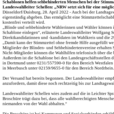
Schablonen helfen sehbehinderten Menschen bei der Stim
Landeswahlleiter Schellen: „NRW setzt sich für eine mögli
Düsseldorf/Duisburg, 28. April 2022 - Auch bei der Landtag
eigenständig abgeben. Das ermöglicht eine Stimmzettelscha
kostenfrei verteilt wird.
„Blinde und sehbehinderte Wählerinnen und Wähler können ih
Schablone einlegen“, erläuterte Landeswahlleiter Wolfgang 
Direktkandidatinnen und -kandidaten im Wahlkreis und die 2
„Damit kann der Stimmzettel ohne fremde Hilfe ausgefüllt we
Mitglieder der Blinden- und Sehbehindertenvereine erhalte
Nicht-Mitglieder können die Wahlhilfen telefonisch über di
Außerdem ist die Schablone bei den Landesgeschäftsstellen d
in Dortmund unter 0231/557590-0 für den Bereich Westfalen
in Meerbusch unter 02159/9655-0 für den Bereich Nordrhein.
Der Versand hat bereits begonnen. Der Landeswahlleiter empf
anzufordern, damit diese noch rechtzeitig bis zur Landtagsw
Landeswahlleiter Schellen wies zudem auf die in Leichter Sp
Broschüre trägt dazu bei, dass alle wahlberechtigten Mensc
niemanden von der Wahl abhalten.“
Die Broschüre ist bei Kommunen und Sozialverbänden erhältl