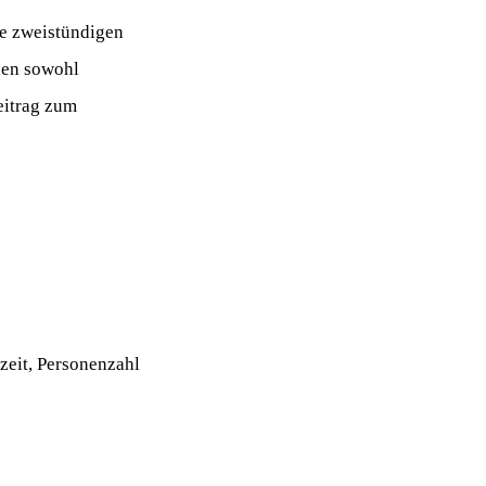
ie zweistündigen
den sowohl
eitrag zum
eit, Personenzahl