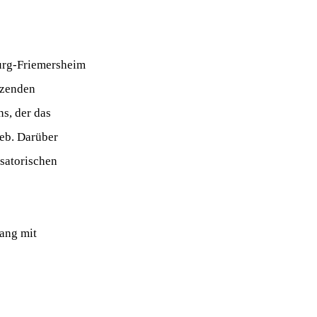
burg-Friemersheim
nzenden
s, der das
ieb. Darüber
satorischen
ang mit