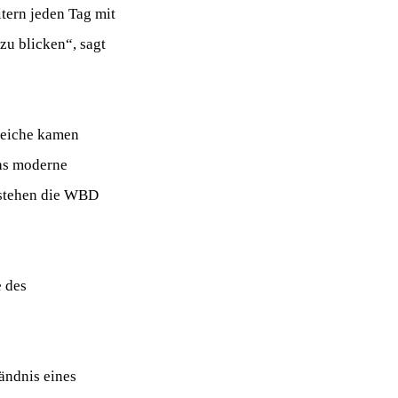
tern jeden Tag mit
zu blicken“, sagt
reiche kamen
das moderne
 stehen die WBD
 des
tändnis eines