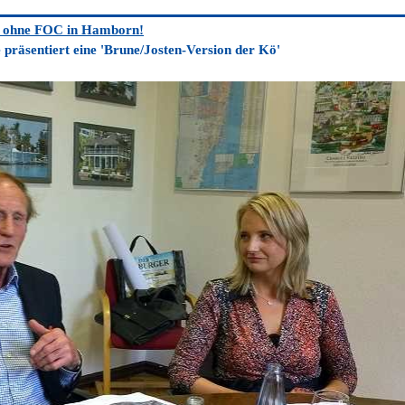
ft' ohne FOC in Hamborn!
präsentiert eine 'Brune/Josten-Version der Kö'