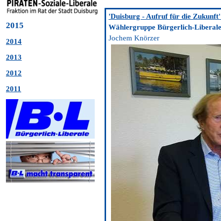
'Duisburg - Aufruf für die Zukun
2015
Wählergruppe Bürgerlich-Liberale 
Jochem Knörzer
2014
2013
2012
2011