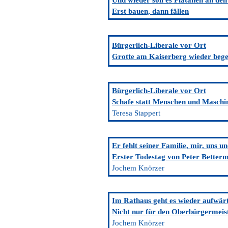
Und wieder soll es Platanen an de
Erst bauen, dann fällen
Bürgerlich-Liberale vor Ort
Grotte am Kaiserberg wieder beg
Bürgerlich-Liberale vor Ort
Schafe statt Menschen und Maschi
Teresa Stappert
Er fehlt seiner Familie, mir, uns u
Erster Todestag von Peter Better
Jochem Knörzer
Im Rathaus geht es wieder aufwär
Nicht nur für den Oberbürgermeis
Jochem Knörzer