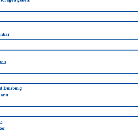
n Kragen gehen!
ehbar
nen
nd Duisburg
mann
ts
ter